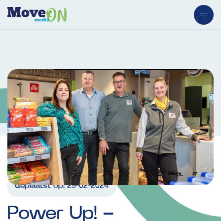
Geplaatst op:
29-02-2024
Power
Up!
–