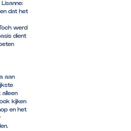
 Lisanne:
lden dat het
. Toch werd
asis dient
moeten
la aan
jkste
 alleen
ook kijken
hop en het
r
den.