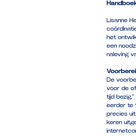
Handboek M
Lisanne He
coördinati
het ontwi
een noodzak
naleving v
Voorberei
De voorbe
voor de of
tijd bezig
eerder te 
precies u
keren uitg
internetco