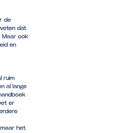
or de
 weten dat
. Maar ook
heid en
 ruim
n al lange
t handboek
wet er
erdere
, maar het