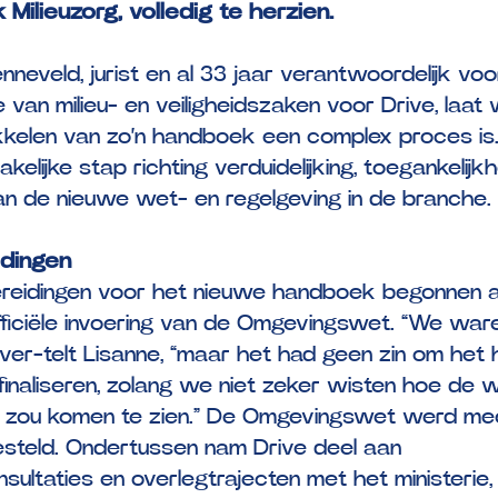
ilieuzorg, volledig te herzien.
nneveld, jurist en al 33 jaar verantwoordelijk vo
e van milieu- en veiligheidszaken voor Drive, laat
kkelen van zo’n handboek een complex proces is
elijke stap richting verduidelijking, toegankelijk
an de nieuwe wet- en regelgeving in de branche.
dingen
reidingen voor het nieuwe handboek begonnen al
ficiële invoering van de Omgevingswet. “We ware
,” ver-telt Lisanne, “maar het had geen zin om he
finaliseren, zolang we niet zeker wisten hoe de 
it zou komen te zien.” De Omgevingswet werd me
esteld. Ondertussen nam Drive deel aan
nsultaties en overlegtrajecten met het ministerie