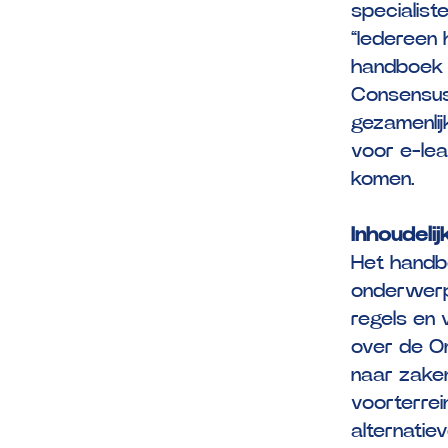
specialist
“Iedereen h
handboek p
Consensus 
gezamenlij
voor e-lea
komen.
Inhoudeli
Het handbo
onderwerp
regels en 
over de Om
naar zaken
voorterrei
alternatie