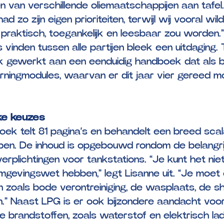
en van verschillende oliemaatschappijen aan tafel.
ad zo zijn eigen prioriteiten, terwijl wij vooral wi
raktisch, toegankelijk en leesbaar zou worden.”
vinden tussen alle partijen bleek een uitdaging
k gewerkt aan een eenduidig handboek dat als b
rningmodules, waarvan er dit jaar vier gereed 
jke keuzes
ek telt 81 pagina’s en behandelt een breed sca
en. De inhoud is opgebouwd rondom de belangri
verplichtingen voor tankstations. “Je kunt het niet
gevingswet hebben,” legt Lisanne uit. “Je moet 
 zoals bode verontreiniging, de wasplaats, de s
n.” Naast LPG is er ook bijzondere aandacht voo
ve brandstoffen, zoals waterstof en elektrisch la