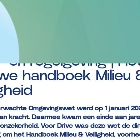
op:
18-08-2025
-
en
regelgeving
|
He
uwe
handboek
Milieu
igheid
erwachte Omgevingswet werd op 1 januari 20
 van kracht. Daarmee kwam een einde aan jar
n onzekerheid. Voor Drive was deze wet de di
g om het Handboek Milieu & Veiligheid, voorh