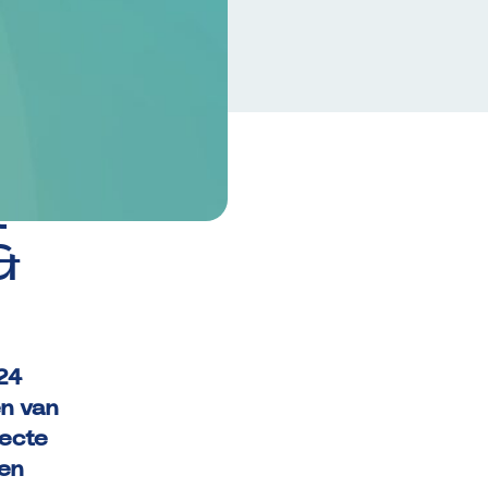
t
&
24
en van
recte
een