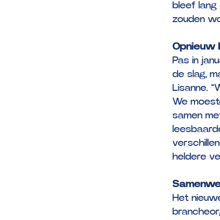
bleef lang
zouden wo
Opnieuw 
Pas in jan
de slag, m
Lisanne. 
We moesten
samen met
leesbaarde
verschille
heldere ver
Samenwe
Het nieuw
brancheor