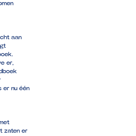
nomen
echt aan
gt
boek.
e er,
ndboek
r
s er nu één
 met
 zaten er