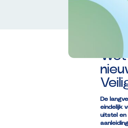
Geplaatst 
Wet
nie
Veil
De langv
eindelijk
uitstel e
aanleidin